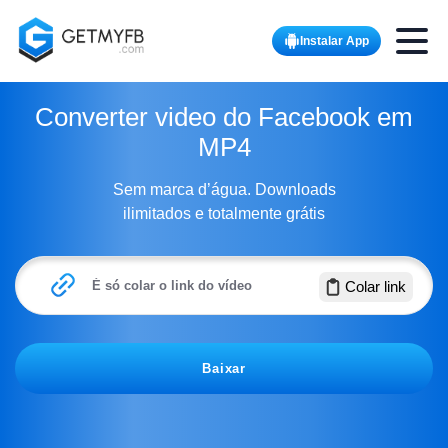
Toggle
Instalar App
Converter video do Facebook em
MP4
Sem marca d’água. Downloads
ilimitados e totalmente grátis
É só colar o link do vídeo
Colar link
Baixar