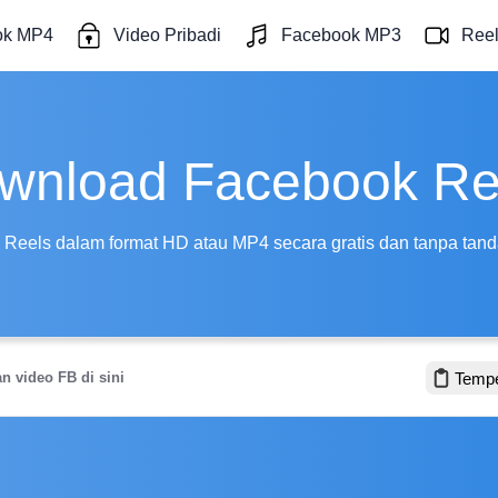
ok MP4
Video Pribadi
Facebook MP3
Ree
wnload Facebook Re
eels dalam format HD atau MP4 secara gratis dan tanpa tanda
Temp
B di sini