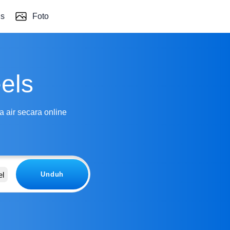
ls
Foto
els
 air secara online
el
Unduh